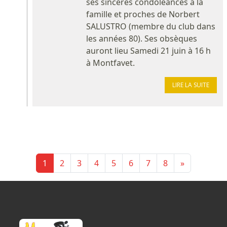
ses sincères condoléances à la
famille et proches de Norbert
SALUSTRO (membre du club dans
les années 80). Ses obsèques
auront lieu Samedi 21 juin à 16 h
à Montfavet.
LIRE LA SUITE
1
2
3
4
5
6
7
8
»